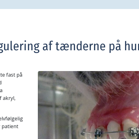
gulering af tænderne på h
te fast på
d
ra
 akryl,
lvfølgelig
 patient