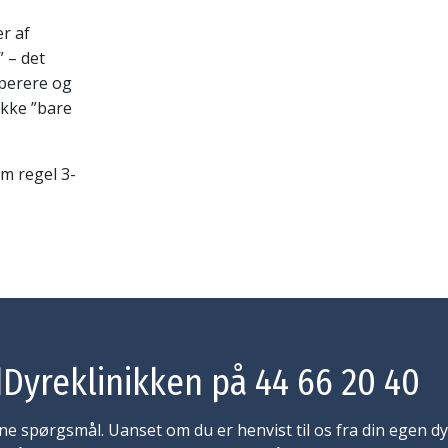
r af
 – det
operere og
ikke ”bare
m regel 3-
dDyreklinikken på 44 66 20 40
 dine spørgsmål. Uanset om du er henvist til os fra din egen d