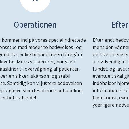
Operationen
Efte
kommer ind på vores specialindrettede
Efter endt bedøv
ionsstue med moderne bedøvelses- og
mens den vågner.
eudstyr. Selve behandlingen foregår i
og laver hjemse
døvelse. Mens vi opererer, har vi en
al nødvendig inf
askiner til overvågning af patienten.
fundet, og lavet 
iver en sikker, skånsom og stabil
eventuelt skal 
se. Samtidig kan vi justere bedøvelsen
indeholder hjem
js og give smertestillende behandling,
informationer om
 er behov for det.
hjemkomst, event
yderligere nødv