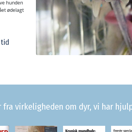
øve hunden
ået ødelagt
 tid
r fra virkeligheden om dyr, vi har hjul