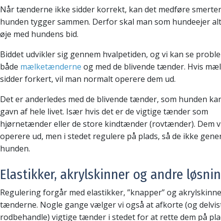
Når tænderne ikke sidder korrekt, kan det medføre smerter
hunden tygger sammen. Derfor skal man som hundeejer alt
øje med hundens bid.
Biddet udvikler sig gennem hvalpetiden, og vi kan se prob
både
mælketænderne
og med de blivende tænder. Hvis mæ
sidder forkert, vil man normalt operere dem ud.
Det er anderledes med de blivende tænder, som hunden ka
gavn af hele livet. Især hvis det er de vigtige tænder som
hjørnetænder eller de store kindtænder (rovtænder). Dem vi
operere ud, men i stedet regulere på plads, så de ikke gene
hunden.
Elastikker, akrylskinner og andre løsni
Regulering forgår med elastikker, ”knapper” og akrylskinn
tænderne. Nogle gange vælger vi også at afkorte (og delvis
rodbehandle) vigtige tænder i stedet for at rette dem på pla