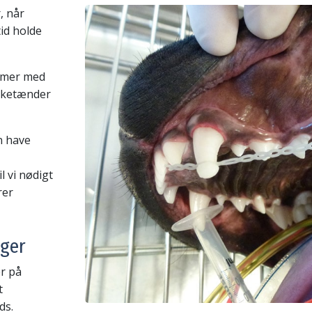
, når
id holde
lemer med
lketænder
n have
l vi nødigt
rer
nger
er på
t
ds.