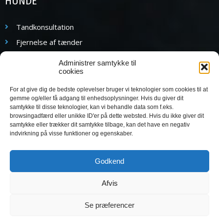
HUNDE
Tandkonsultation
Fjernelse af tænder
Mælketænder
Administrer samtykke til
cookies
Regulering af fejlbid
Rodbehandling
For at give dig de bedste oplevelser bruger vi teknologier som cookies til at
gemme og/eller få adgang til enhedsoplysninger. Hvis du giver dit
Anden operation i mundhulen
samtykke til disse teknologier, kan vi behandle data som f.eks.
browsingadfærd eller unikke ID'er på dette websted. Hvis du ikke giver dit
samtykke eller trækker dit samtykke tilbage, kan det have en negativ
KATTE
indvirkning på visse funktioner og egenskaber.
Tandkonsultation
Godkend
Anden operation i mundhulen
Afvis
Se præferencer
Copyright 2026 – TandDyreklinikken – Alle rettigheder reserveret –